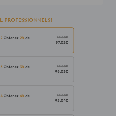
L PROFESSIONNELS!
99,00€
n
2
Obtenez
2%
de
97,02€
99,00€
n
3
Obtenez
3%
de
96,03€
99,00€
n
4
Obtenez
4%
de
95,04€