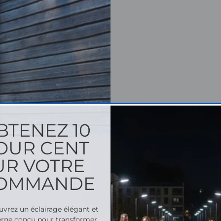
BTENEZ 10
OUR CENT
UR VOTRE
OMMANDE
vrez un éclairage élégant et
rne conçu pour transformer