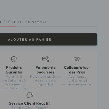
2
ÉLÉMENTS EN STOCK!
AJOUTER AU PANIER
Produits
Paiements
Collaborateur
Garantis
Sécurisés
des Pros
Matériel 5
Paiement en 3x ou
Avantages
ansBatteries 5
4x sans frais
tarifaires et
ansPanneaux
disponible.
service de qualité.
Solaires 25 ans
Service Client Réactif
Service Client Réactif