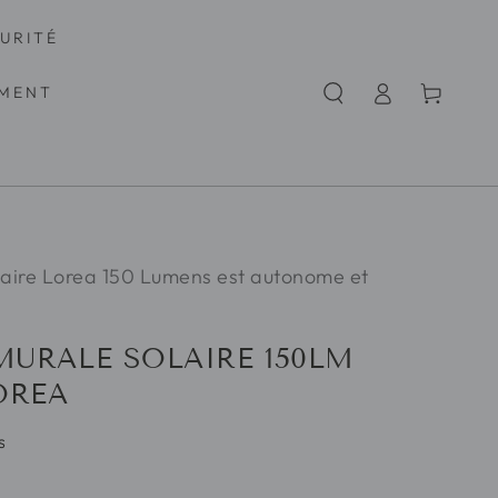
URITÉ
Connexion
Panier
MENT
laire Lorea 150 Lumens est autonome et
MURALE SOLAIRE 150LM
OREA
s