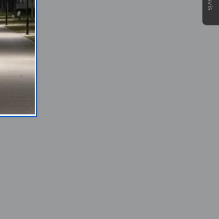
★Avis