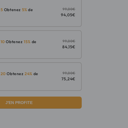
99,00€
n
5
Obtenez
5%
de
94,05€
99,00€
n
10
Obtenez
15%
de
84,15€
99,00€
n
20
Obtenez
24%
de
75,24€
J'EN PROFITE